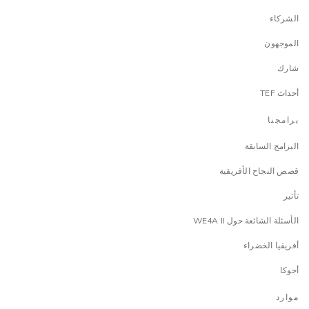
الشركاء
الموجهون
شارك
أحداث TEF
برامجنا
البرامج السابقة
قصص النجاح الأفريقية
تأثير
الأسئلة الشائعة حول WE4A II
أفريقيا الخضراء
أجوكا
موارد