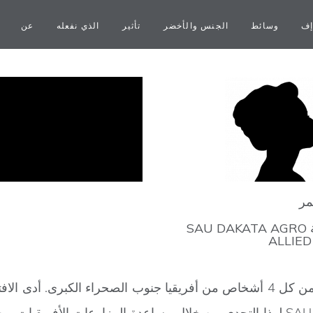
إف
وسائط
الجنس والأخضر
تأثير
الذي نفعله
عن
مر
مؤسس شركة SAU DAKATA AGRO
ALLIE
ومن بين 750 مليون شخص يعيشون بدون كهرباء، هناك 3 من كل 4 أشخاص من أفريقيا جنو
دولار أمريكي عبر سلسلة القيمة الزراعية. تتصدى SAU Dakata لهذا التحدي من خلال 