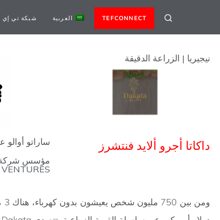
TEFCONNECT
العربية
شبكة تي إي 
نيجيريا | الزراعة الدقيقة
ساراتو أوالو ع
داكاتا أجرو ألايد فنتشرز
D VENTURES