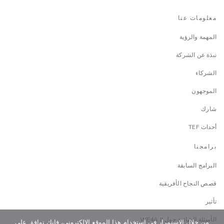
معلومات عنا
المهمة والرؤية
نبذة عن الشركة
الشركاء
الموجهون
شارك
أحداث TEF
برامجنا
البرامج السابقة
قصص النجاح الأفريقية
تأثير
الأسئلة الشائعة حول WE4A II
من خلال الاستمرار في استخدام هذا الموقع الإلكتروني، فإنك توافق على