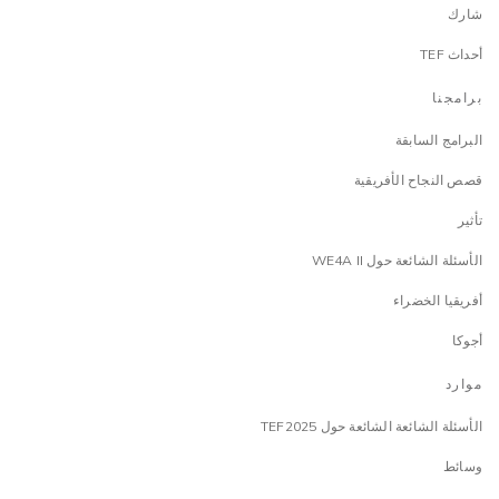
شارك
أحداث TEF
برامجنا
البرامج السابقة
قصص النجاح الأفريقية
تأثير
الأسئلة الشائعة حول WE4A II
أفريقيا الخضراء
أجوكا
موارد
الأسئلة الشائعة الشائعة حول TEF2025
وسائط