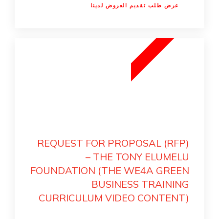
عرض طلب تقديم العروض لدينا
6
5
O
C
T
2
0
2
REQUEST FOR PROPOSAL (RFP)
– THE TONY ELUMELU
FOUNDATION (THE WE4A GREEN
BUSINESS TRAINING
CURRICULUM VIDEO CONTENT)