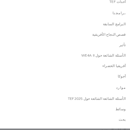
أحداث TEF
برامجنا
البرامج السابقة
قصص النجاح الأفريقية
تأثير
الأسئلة الشائعة حول WE4A II
أفريقيا الخضراء
أجوكا
موارد
الأسئلة الشائعة الشائعة حول TEF2025
وسائط
بحث
البيانات الصحفية