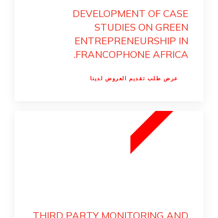
DEVELOPMENT OF CASE
STUDIES ON GREEN
ENTREPRENEURSHIP IN
FRANCOPHONE AFRICA.
عرض طلب تقديم العروض لدينا
5
5
1
N
O
V
E
M
B
E
R
2
0
2
THIRD PARTY MONITORING AND