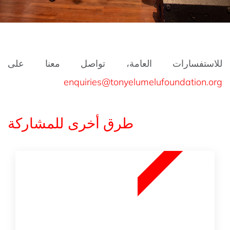
للاستفسارات العامة، تواصل معنا على
enquiries@tonyelumelufoundation.org
طرق أخرى للمشاركة
5
5
1
N
O
V
E
M
B
E
R
2
0
2