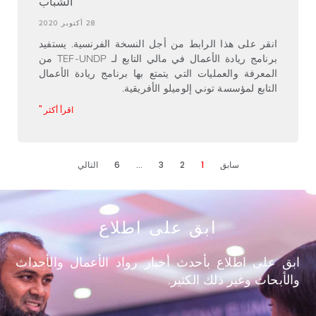
الشباب
28 أكتوبر 2020
انقر على هذا الرابط من أجل النسخة الفرنسية. يستفيد
برنامج ريادة الأعمال في مالي التابع لـ TEF-UNDP من
المعرفة والعمليات التي يتمتع بها برنامج ريادة الأعمال
التابع لمؤسسة توني إلوميلو الأفريقية.
اقرأ أكثر "
سابق
1
2
3
…
6
التالي
ابق على اطلاع
ابق على اطلاع بأحدث أخبار رواد الأعمال والأحداث
والأبحاث وغير ذلك الكثير.