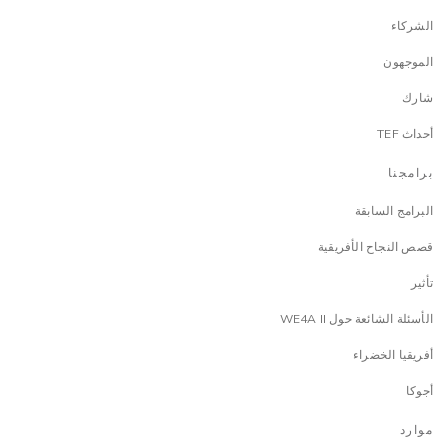
الشركاء
الموجهون
شارك
أحداث TEF
برامجنا
البرامج السابقة
قصص النجاح الأفريقية
تأثير
الأسئلة الشائعة حول WE4A II
أفريقيا الخضراء
أجوكا
موارد