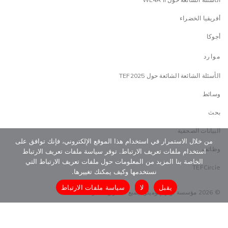
أفريقيا الخضراء
أجوكا
موارد
الأسئلة الشائعة الشائعة حول TEF2025
وسائط
بحث
البيانات الصحفية
من خلال الاستمرار في استخدام هذا الموقع الإلكتروني، فإنك توافق على
وظائف
استخدام ملفات تعريف الارتباط. توفر سياسة ملفات تعريف الارتباط
الخاصة بنا المزيد من المعلومات حول ملفات تعريف الارتباط التي
TEFCircle
نستخدمها وكيف يمكنك تغييرها.
يقبل
لا
سياسة ملفات الارتباط
© 2026 مؤسسة توني إلوميلو. جميع الحقوق محفوظة
البنود و الظروف
سياسة الحماية
سياسة الخصوصية