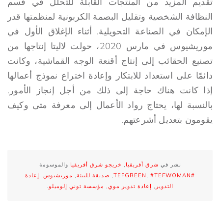
تقديم المزيد من المنتجات القابلة للتحلل في قسم
النظافة الشخصية وتقليل البصمة الكربونية لمنظمتها قدر
الإمكان في الصناعة التحويلية. أثناء الإغلاق الأول في
موريشيوس في مارس 2020، حولت لاليتا إنتاجها من
تصنيع الحقائب إلى إنتاج أقنعة الوجه القماشية، وكانت
دائمًا على استعداد للابتكار وإعادة اختراع نموذج أعمالها
إذا كانت هناك حاجة إلى ذلك من أجل إنجاز الأمور.
بالنسبة لها، يحتاج رواد الأعمال إلى معرفة متى وكيف
يقومون بتعديل أشرعتهم.
نشر في
شرق أفريقيا
,
خريجو شرق أفريقيا
والموسومة
#TEFGREEN
#TEFWOMAN
,
,
صديقة للبيئة
,
موريشيوس
,
إعادة
التدوير
,
إعادة تدوير موي
,
مؤسسة توني إلوميلو
.