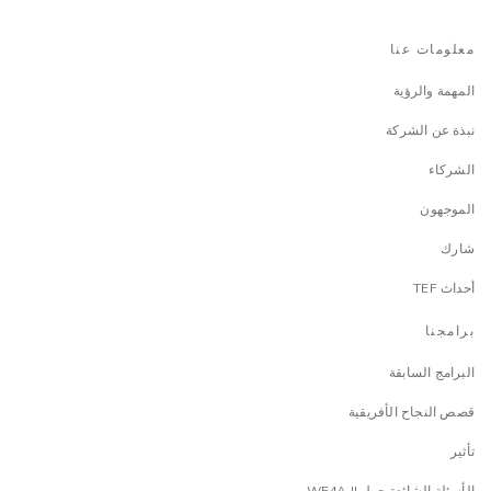
معلومات عنا
المهمة والرؤية
نبذة عن الشركة
الشركاء
الموجهون
شارك
أحداث TEF
برامجنا
البرامج السابقة
قصص النجاح الأفريقية
تأثير
الأسئلة الشائعة حول WE4A II