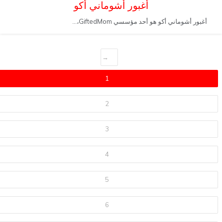
أغبور أشوماني أكو
أغبور أشوماني أكو هو أحد مؤسسي GiftedMom،...
←
1
2
3
4
5
6