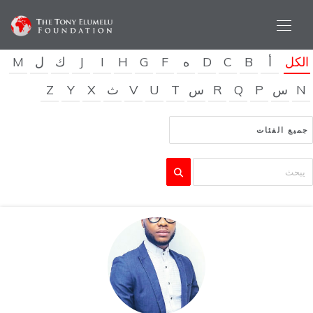
الكل
أ
B
C
D
ه
F
G
H
I
J
ك
ل
M
N
س
P
Q
R
س
T
U
V
ث
X
Y
Z