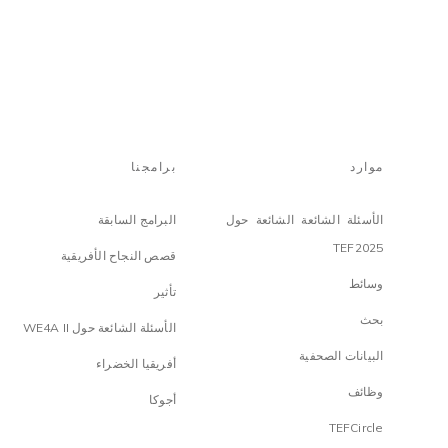
موارد
برامجنا
الأسئلة الشائعة الشائعة حول
البرامج السابقة
TEF2025
قصص النجاح الأفريقية
وسائط
تأثير
بحث
الأسئلة الشائعة حول WE4A II
البيانات الصحفية
أفريقيا الخضراء
وظائف
أجوكا
TEFCircle