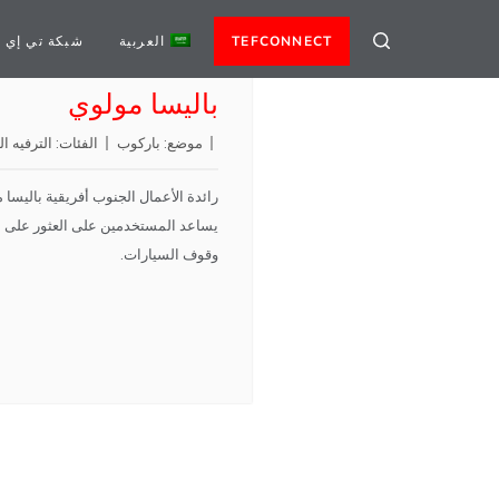
TEFCONNECT
العربية
شبكة تي إي 
باليسا مولوي
موضع:
باركوب
الفئات:
الترفيه
ال
يساعد المستخدمين على العثور على م
وقوف السيارات.