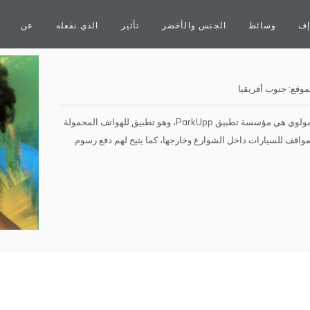
إف
وسائط
الجنس والأخضر
تأثير
الذي نفعله
عن
موقع:
جنوب أفريقيا
رائدة الأعمال الجنوب أفريقية باليسا مولوي هي مؤسسة تطبيق ParkUpp، وهو تطبيق للهواتف المحمولة
واقف للسيارات داخل الشوارع وخارجها، كما يتيح لهم دفع رسوم