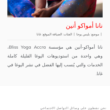
نانا أمواكو أنين
موضع:
بليس يوجا
الفئات:
الضيافة
الموقع:
غانا
نانا أمواكو-أنين هي مؤسسة Bliss Yoga Accra،
وهي واحدة من استوديوهات اليوغا القليلة كاملة
الخدمات والتي يُنسب إليها الفضل في نشر اليوغا في
غانا.
نحن نشطون على وسائل التواصل الاجتماعي