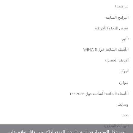
برامجنا
البرامج السابقة
قصص النجاح الأفريقية
تأثير
الأسئلة الشائعة حول WE4A II
أفريقيا الخضراء
أجوكا
موارد
الأسئلة الشائعة الشائعة حول TEF2025
وسائط
بحث
البيانات الصحفية
من خلال الاستمرار في استخدام هذا الموقع الإلكتروني، فإنك توافق على