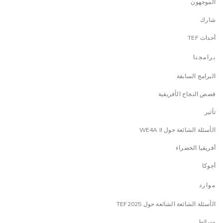
الموجهون
شارك
أحداث TEF
برامجنا
البرامج السابقة
قصص النجاح الأفريقية
تأثير
الأسئلة الشائعة حول WE4A II
أفريقيا الخضراء
أجوكا
موارد
الأسئلة الشائعة الشائعة حول TEF2025
وسائط