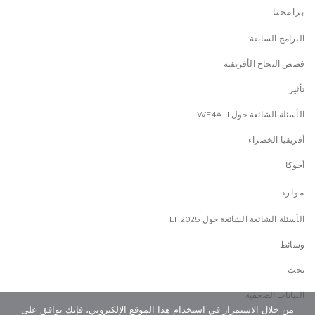
برامجنا
البرامج السابقة
قصص النجاح الأفريقية
تأثير
الأسئلة الشائعة حول WE4A II
أفريقيا الخضراء
أجوكا
موارد
الأسئلة الشائعة الشائعة حول TEF2025
وسائط
بحث
البيانات الصحفية
من خلال الاستمرار في استخدام هذا الموقع الإلكتروني، فإنك توافق على