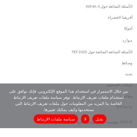
الأسئلة الشائعة حول WE4A II
أفريقيا الخضراء
أجوكا
موارد
الأسئلة الشائعة الشائعة حول TEF2025
وسائط
بحث
البيانات الصحفية
من خلال الاستمرار في استخدام هذا الموقع الإلكتروني، فإنك توافق على
وظائف
استخدام ملفات تعريف الارتباط. توفر سياسة ملفات تعريف الارتباط
الخاصة بنا المزيد من المعلومات حول ملفات تعريف الارتباط التي
TEFCircle
نستخدمها وكيف يمكنك تغييرها.
يقبل
لا
سياسة ملفات الارتباط
© 2026 مؤسسة توني إلوميلو. جميع الحقوق محفوظة
البنود و الظروف
سياسة الحماية
سياسة الخصوصية