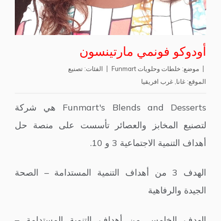
أودوكو فونمي مارتينسون
موضع:
خلطات وحلويات Funmart
الفئات:
تصنيع
الموقع:
غانا
,
غرب افريقيا
Funmart's Blends and Desserts هي شركة
لتصنيع المخابز والعصائر تأسست على منصة حل
أهداف التنمية الاجتماعية 3 و 10.
الهدف 3 من أهداف التنمية المستدامة – الصحة
الجيدة والرفاهية
الهدف الخامس من أهداف التنمية المستدامة –