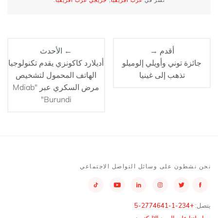
نشر في
غرب افريقيا
,
خريجي غرب أفريقيا
.
أقدم →
← الأحدث
جائزة توني وأويلي إلوميلو
أديلارد كاكونزي يقدم تكنولوجيا
تذهب إلى غينيا
الهاتف المحمول لتشخيص
مرض السكري عبر "Mdiab
Burundi"
نحن نشطون على وسائل التواصل الاجتماعي
يتصل:
+234-1-2774641-5