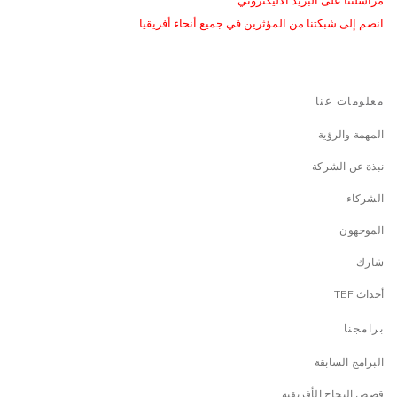
مراسلتنا على البريد الاليكتروني
انضم إلى شبكتنا من المؤثرين في جميع أنحاء أفريقيا
معلومات عنا
المهمة والرؤية
نبذة عن الشركة
الشركاء
الموجهون
شارك
أحداث TEF
برامجنا
البرامج السابقة
قصص النجاح الأفريقية