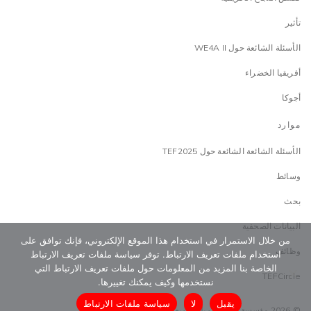
تأثير
الأسئلة الشائعة حول WE4A II
أفريقيا الخضراء
أجوكا
موارد
الأسئلة الشائعة الشائعة حول TEF2025
وسائط
بحث
البيانات الصحفية
من خلال الاستمرار في استخدام هذا الموقع الإلكتروني، فإنك توافق على
وظائف
استخدام ملفات تعريف الارتباط. توفر سياسة ملفات تعريف الارتباط
الخاصة بنا المزيد من المعلومات حول ملفات تعريف الارتباط التي
TEFCircle
نستخدمها وكيف يمكنك تغييرها.
يقبل
لا
سياسة ملفات الارتباط
© 2026 مؤسسة توني إلوميلو. جميع الحقوق محفوظة