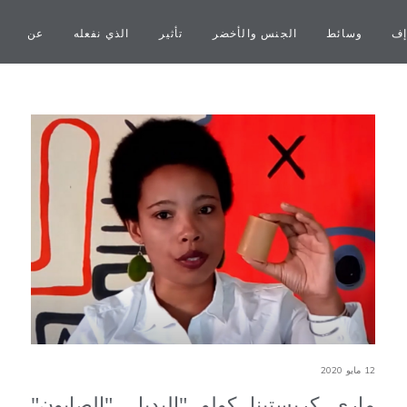
إف
وسائط
الجنس والأخضر
تأثير
الذي نفعله
عن
12 مايو 2020
ماري كريستينا كولو "البديل. "الصابون"