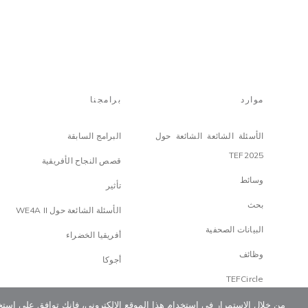
موارد
برامجنا
الأسئلة الشائعة الشائعة حول
البرامج السابقة
TEF2025
قصص النجاح الأفريقية
وسائط
تأثير
بحث
الأسئلة الشائعة حول WE4A II
البيانات الصحفية
أفريقيا الخضراء
وظائف
أجوكا
TEFCircle
من خلال الاستمرار في استخدام هذا الموقع الإلكتروني، فإنك توافق على استخ