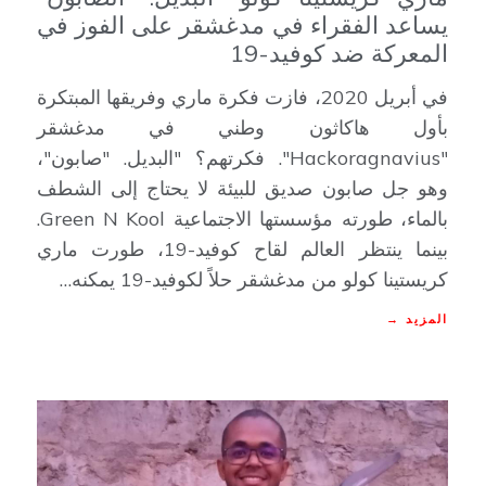
يساعد الفقراء في مدغشقر على الفوز في
المعركة ضد كوفيد-19
في أبريل 2020، فازت فكرة ماري وفريقها المبتكرة
بأول هاكاثون وطني في مدغشقر
"Hackoragnavius". فكرتهم؟ "البديل. "صابون"،
وهو جل صابون صديق للبيئة لا يحتاج إلى الشطف
بالماء، طورته مؤسستها الاجتماعية Green N Kool.
بينما ينتظر العالم لقاح كوفيد-19، طورت ماري
كريستينا كولو من مدغشقر حلاً لكوفيد-19 يمكنه…
المزيد →