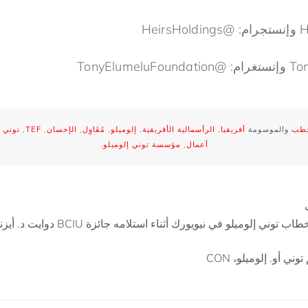
خطب
والموسومة
أفريقيا
,
الرأسمالية الأفريقية
,
إلوميلو
,
مُقَاوِل
,
الإحسان
,
TEF
,
توني إ
أعمال
,
مؤسسة توني إلوميلو
.
 إلوميلو في نيويورك أثناء استلامه جائزة BCIU دوايت د. أيزنهاور العالمية لريادة الأعمال
ني أو. إلوميلو، CON