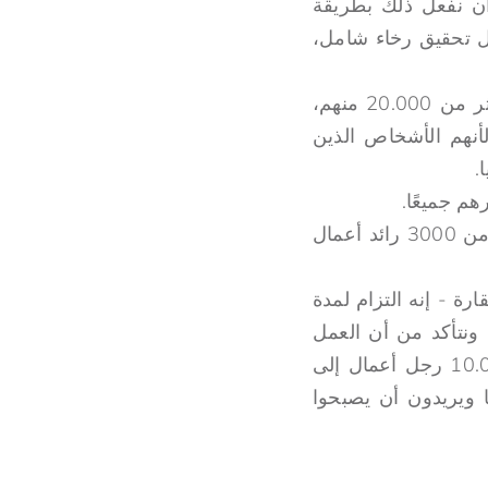
ن نفعل ذلك بطريقة
أجل تحقيق رخاء شامل،
أريد أن أهدي هذا لزوجتي الجميلة، ولأطفالنا، ولموظفي UBA في 21 دولة، أكثر من 20.000 منهم،
 مجموعتنا لأنهم الأشخاص الذين
.
م جميعًا.
وأخيرًا، إلى BCIU، لقد كنت رائعًا، نيابةً عن رواد الأعمال لدينا في أفريقيا، أكثر من 3000 رائد أعمال
رة - إنه التزام لمدة
ننهيها ونتأكد من أن العمل
ومعكم ومع أصدقاء أفريقيا الآخرين والأفارقة الموهوبين، يجب أن يتجاوز الأمر 10.000 رجل أعمال إلى
 شخص تحت سن 30 عامًا في أفريقيا ويريدون أن يصبحوا