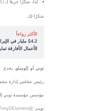
لذا، شكرًا جزيلاً لـ BCIU، ولكن بالنسبة لي ولكم أيضًا، فقد بدأ العمل للتو.
شكرًا لك.
الأكثر رواجاً
الأعمال الأفارقة ثمار
توني أو. إلوميلو،
يخدع
رئيس مجلس إدارة مجمو
مؤسس مؤسسة توني إلو
تويتر: @TonyOElumelu؛ الفيسبوك: توني إلوميلو، وإنستغرام @TonyOElumelu