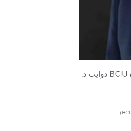
[خطاب] خطاب توني إلوميلو في نيويورك أثناء استلامه جائزة BCIU دوايت د.