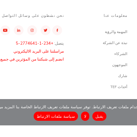
معلومات عنا
نحن نشطون على وسائل التواصل ا
المهمة والرؤية
نبذة عن الشركة
يتصل:
+234-1-2774641-5
مراسلتنا على البريد الاليكتروني
الشركاء
انضم إلى شبكتنا من المؤثرين في جميع أن
الموجهون
شارك
أحداث TEF
دام ملفات تعريف الارتباط. توفر سياسة ملفات تعريف الارتباط الخاصة بنا المزيد م
يقبل
لا
سياسة ملفات الارتباط