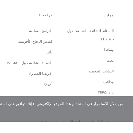
موارد
برامجنا
الأسئلة الشائعة الشائعة حول
البرامج السابقة
TEF2025
قصص النجاح الأفريقية
وسائط
تأثير
بحث
الأسئلة الشائعة حول WE4A II
البيانات الصحفية
أفريقيا الخضراء
وظائف
أجوكا
TEFCircle
من خلال الاستمرار في استخدام هذا الموقع الإلكتروني، فإنك توافق على استخ
البنود و الظروف
سياسة الحماية
سياسة الخصوصية