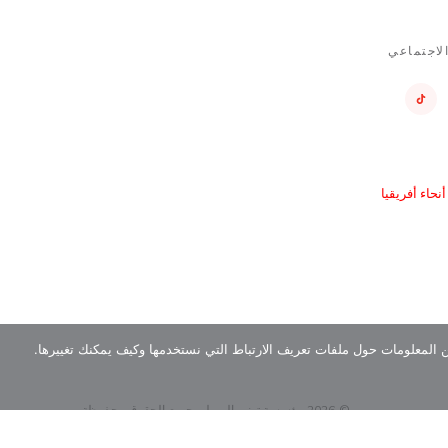
لاجتماعي
حاء أفريقيا
ن المعلومات حول ملفات تعريف الارتباط التي نستخدمها وكيف يمكنك تغييرها.
© 2026 مؤسسة توني إلوميلو. جميع الحقوق محفوظة