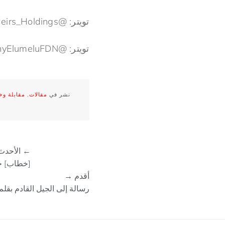
تويتر: @Heirs_Holdings وإنستجرام: @HeirsHoldings
تويتر: @TonyElumeluFDN وإنستغرام: @TonyElumeluFoundation
نشر في
مقالات
,
مقابلة و
← الأحدث
[خطاب] خطاب توني
أقدم →
رسالة إلى الجيل القادم بقلم تو