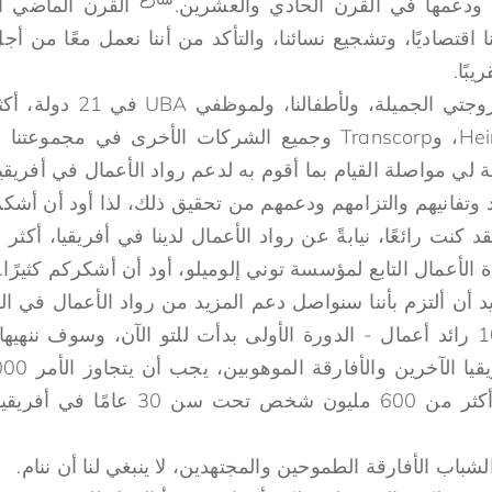
 ودعمها في القرن الحادي والعشرين.
القرن الماضي أ
اقتصاديًا، وتشجيع نسائنا، والتأكد من أننا نعمل معًا من 
بًا.
ولموظفي Heirs Holdings، وTranscorp وجميع الشركات الأخرى في
لي مواصلة القيام بما أقوم به لدعم رواد الأعمال في أفريقيا
وتفانيهم والتزامهم ودعمهم من تحقيق ذلك، لذا أود أن أشكره
 الأعمال التابع لمؤسسة توني إلوميلو، أود أن أشكركم كثيرًا.
د أن ألتزم بأننا سنواصل دعم المزيد من رواد الأعمال في القا
10 سنوات لدعم 10000 رائد أعمال - الدورة الأولى بدأت للتو الآن، وسوف 
أكثر من ذلك لأن لدينا أكثر من 600 مليون
شباب الأفارقة الطموحين والمجتهدين، لا ينبغي لنا أن ننام.