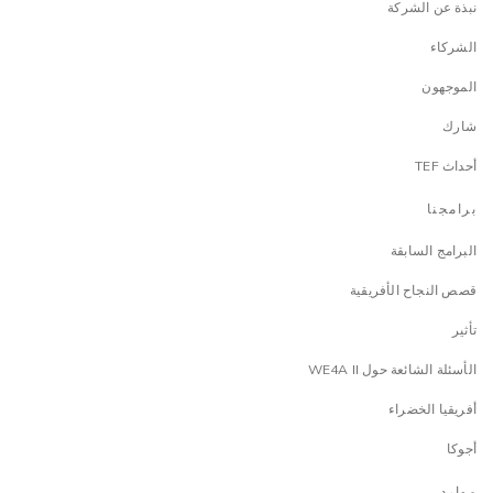
نبذة عن الشركة
الشركاء
الموجهون
شارك
أحداث TEF
برامجنا
البرامج السابقة
قصص النجاح الأفريقية
تأثير
الأسئلة الشائعة حول WE4A II
أفريقيا الخضراء
أجوكا
موارد