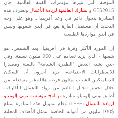
المؤقتة التي تثيرها مؤتمرات القمة العالمية، فإن
GES2015 و
سبارك العالمية لريادة الأعمال
وتعترف هذه
المبادرة بتحول دائم في وعد أفريقيا ـ وهو على وجه
التحديد أن مستقبل القارة يقع في أيدي شعوبها وليس
في أيدي مواردها الطبيعية.
إن المورد الأكثر وفرة في أفريقيا، بعد الشمس، هو
شعبها - الذي يزيد تعداده على 960 مليون نسمة. وفي
حين يشبه البعض "الطفرة الشبابية" باللعنة ومصدرا
للاضطرابات الاجتماعية، يرى آخرون أن السكان
الديناميكيين الشباب يمثلون فرصة هائلة غير مستغلة. من
خلال تحفيز الجيل القادم من رواد الأعمال الأفارقة،
أطلق توني إلوميلو مبادرة
برنامج مؤسسة توني إلوميلو
لريادة الأعمال
(TEEP) وقام بتمويل هذه المبادرة بمبلغ
$100 مليون من أمواله الخاصة. تتمثل الأهداف المعلنة