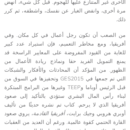
الأخرى غير المتنازع عليها للهجوم. قبل كل شيء، انهض
مرة أخرى، وانفض الغبار عن نفسك، واشطفه، ثم كرر
ذلك.
من الصعب أن تكون رجل أعمال في كل مكان. وفي
أفريقيا، ومع مخاطر التعميم، فإن استيراد عدد كبير
للغاية من القيود المفروضة على المعايير الراسخة قد
يمنع التمويل الفريد حقا ونماذج ريادة الأعمال من
الظهور. من المؤكد أن المحادثات والأفكار والشبكات
التي تم جمعها في GES2015 وتحفيزها في السوق من
قبل الرئيس أوباما وTEEP وغيرها من البرامج المبتكرة
لبناء رأس المال البشري ستؤدي بالتأكيد إلى صعود
أفريقيا الذي لا يرحم. كتاب تم نشره حديثًا من تأليف
أوبري هروبي وجيك برايت،
أفريقيا القادمة
، يروي صعود
القارة الحتمي كقوة عالمية. ورغم أن العديد من العقبات