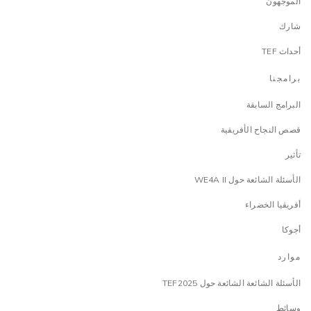
الموجهون
شارك
أحداث TEF
برامجنا
البرامج السابقة
قصص النجاح الأفريقية
تأثير
الأسئلة الشائعة حول WE4A II
أفريقيا الخضراء
أجوكا
موارد
الأسئلة الشائعة الشائعة حول TEF2025
وسائط