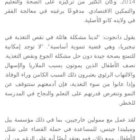
2014. وكان الكثير من تركيزه على الصحة والتعليم
والتمكين الاقتصادي. مدفوعًا برغبته في معالجة الفقر
في ولايته كانو الأصلية.
يقول دانجوت: "لدينا مشكلة هائلة في نقص التغذية في
نيجيريا، وهي قضية تنموية أساسية". "لا توجد إمكانية
للتمتع بصحة جيدة دون حل مشكلة الجوع ونقص التغذية.
نصف الأطفال الذين يموتون بسبب الملاريا والإسهال
والالتهاب الرئوي يعتبرون ذلك السبب الكامن وراء الوفاة.
وإذا عانوا من سوء التغذية، فإن أدمغتهم ستتوقف عن
النمو وتتعرض قدرتهم على التعلم والنجاح في المدرسة
للخطر.
لقد عمل مع ممولين خارجيين، بما في ذلك مؤسسة بيل
وميليندا جيتس، للمساعدة في حملة القضاء على شلل
الأطفال. ومع ذلك، فهو يعتقد أيضًا أنه على الرغم من أن