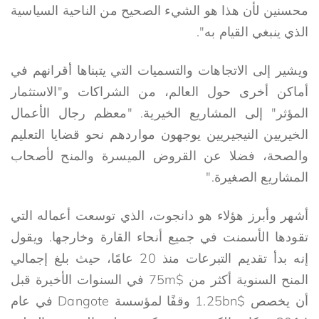
محسنين لأن هذا هو الشيء الصحيح من الناحية السياسية
الذي ينبغي القيام به".
ويشير إلى الاتجاهات والتسميات التي يتبناها أقرانهم في
أماكن أخرى حول العالم، من الشراكات و"الاستثمار
المؤثر" إلى المشاريع الخيرية. "معظم رجال الأعمال
الخيريين النيجيريين يوجهون مواردهم نحو قضايا التعليم
والصحة، فضلا عن القروض الميسرة والمنح لأصحاب
المشاريع الصغيرة."
أشهر وأبرز هؤلاء هو دانجوت، الذي توسعت أعماله التي
تقودها الأسمنت في جميع أنحاء القارة وخارجها. ويقول
إنه بدأ تقديم التبرعات منذ 20 عامًا، حيث بلغ إجمالي
المنح السنوية أكثر من $75m في السنوات الأخيرة قبل
أن يخصص $1.25bn وقفًا لمؤسسة Dangote في عام