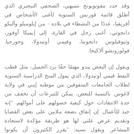
وقد حدد مفونوبونج نسيهي، الصحفي النيجيري الذي
أطلق قائمة فوربس السنوية لأغنى الأشخاص في
أفريقيا، عددًا من النشطاء في بلاده - من إيلوميلو وأليكو
دانجوتي، أغنى رجل في القارة، إلى إيميكا أوفور،
وثيوفيلوس دانجوما، وفيمي أوتيدولا، وجورجيا.
فولورونشو ألاكيجا.
ويقول إن البعض يبدو مهتمًا حقًا برد الجميل، مثل قطب
النفط فيمي أوتيدولا، الذي يمول المنح الدراسية السنوية
لطلاب الجامعات المتفوقين من موطنه إيبي في ولاية
لاغوس. بالنسبة للبعض، يمكن للتبرعات أن تخفف من
حدة الانتقادات حول كيفية حصولهم على أموالهم. "إنه
جيد للأعمال. إن إنفاق بضعة ملايين على بعض القضايا
وتقديم عرض علني لها هو طريقة مؤكدة لاستعادة
المشاعر. ويقول نسيه: "يقرر الكثيرون أن يكونوا