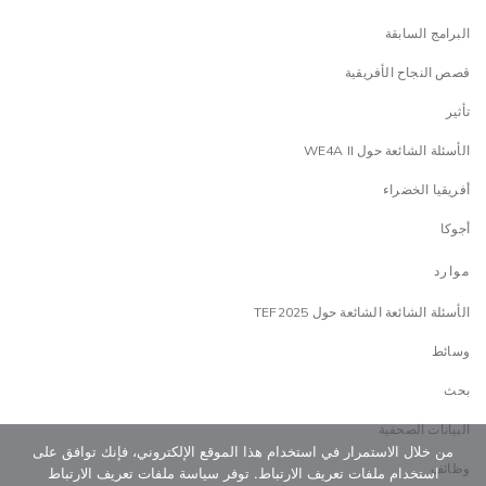
البرامج السابقة
قصص النجاح الأفريقية
تأثير
الأسئلة الشائعة حول WE4A II
أفريقيا الخضراء
أجوكا
موارد
الأسئلة الشائعة الشائعة حول TEF2025
وسائط
بحث
البيانات الصحفية
من خلال الاستمرار في استخدام هذا الموقع الإلكتروني، فإنك توافق على
وظائف
استخدام ملفات تعريف الارتباط. توفر سياسة ملفات تعريف الارتباط