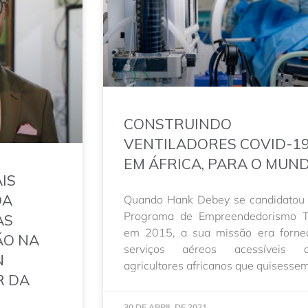
CONSTRUINDO
VENTILADORES COVID-1
EM ÁFRICA, PARA O MUN
IS
DA
Quando Hank Debey se candidatou
Programa de Empreendedorismo 
AS
em 2015, a sua missão era forne
ÃO NA
serviços aéreos acessíveis 
N
agricultores africanos que quisesse
R DA
30 DE ABRIL DE 2021