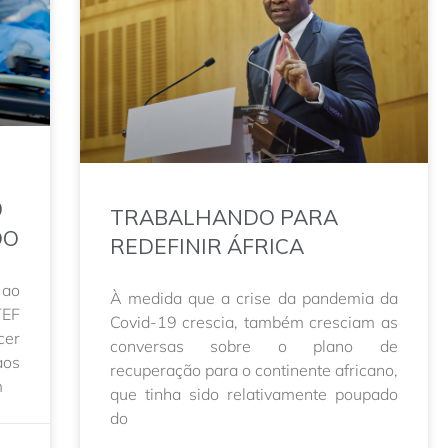
9
TRABALHANDO PARA
DO
REDEFINIR ÁFRICA
 ao
À medida que a crise da pandemia da
TEF
Covid-19 crescia, também cresciam as
cer
conversas sobre o plano de
aos
recuperação para o continente africano,
m
que tinha sido relativamente poupado
do