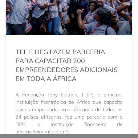
TEF E DEG FAZEM PARCERIA
PARA CAPACITAR 200
EMPREENDEDORES ADICIONAIS
EM TODA A ÁFRICA
A Fundação Tony Elumelu (TEF), a principal
instituição filantrópica de África que capacita
jovens empreendedores africanos de todos os
54 países africanos, fez uma parceria com a
DEG, a instituição financeira de
desenvolvimento alemã