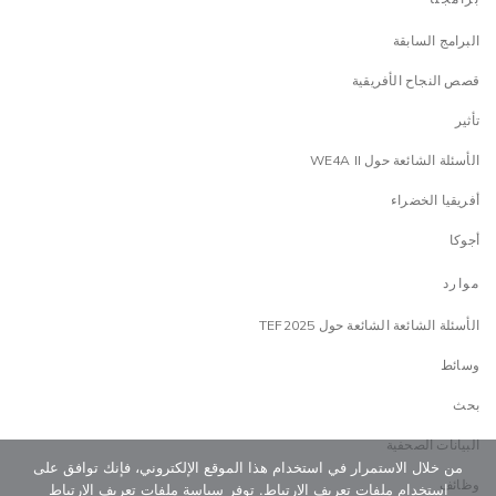
البرامج السابقة
قصص النجاح الأفريقية
تأثير
الأسئلة الشائعة حول WE4A II
أفريقيا الخضراء
أجوكا
موارد
الأسئلة الشائعة الشائعة حول TEF2025
وسائط
بحث
البيانات الصحفية
من خلال الاستمرار في استخدام هذا الموقع الإلكتروني، فإنك توافق على
وظائف
استخدام ملفات تعريف الارتباط. توفر سياسة ملفات تعريف الارتباط