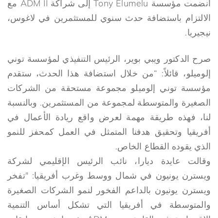
انضمت مؤسسة Tony Elumelu إلى شراكة ADM II مع
الالتزام باستضافة حدث سنوي للمستثمرين في لاغوس،
نيجيريا.
صرح الدكتور ويبي بوير، الرئيس التنفيذي لمؤسسة توني
إلوميلو، قائلاً: “من خلال استضافة هذا الحدث، ستقدم
مؤسسة توني إلوميلو مجموعة مستحقة من الشركات
الصغيرة والمتوسطة لمجموعة من المستثمرين. وبالنسبة
لنا، فهذه طريقة مهمة لعرض واقع ريادة الأعمال في
أفريقيا وتحقيق هدفنا المتمثل في العمل كمحفز للنمو
الذي يقوده القطاع الخاص.
وقالت عايدة ديارا، نائب الرئيس الإقليمي لشركة
ويسترن يونيون في شمال ووسط وغرب أفريقيا: "تفخر
ويسترن يونيون بالداعم الفخور لنمو الشركات الصغيرة
والمتوسطة في أفريقيا التي تشكل أساس التنمية