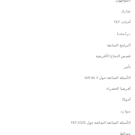
الموجهون
شارك
أحداث TEF
برامجنا
البرامج السابقة
قصص النجاح الأفريقية
تأثير
الأسئلة الشائعة حول WE4A II
أفريقيا الخضراء
أجوكا
موارد
الأسئلة الشائعة الشائعة حول TEF2025
وسائط