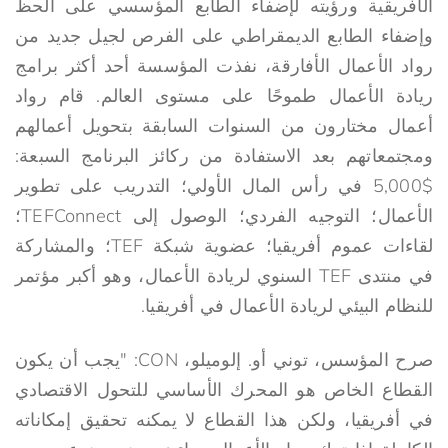
الأفريقية ورؤيته لإضفاء الطابع المؤسسي على الحظ
وإضفاء الطابع الديمقراطي على الفرص لجيل جديد من
رواد الأعمال الأفارقة، نفذت المؤسسة أحد أكثر برامج
ريادة الأعمال طموحًا على مستوى العالم. قام رواد
أعمال مختارون من السنوات السابقة بتحويل أعمالهم
ومجتمعاتهم بعد الاستفادة من ركائز البرنامج السبعة:
$5,000 في رأس المال الأولي؛ التدريب على تطوير
الأعمال؛ التوجيه الفردي؛ الوصول إلى TEFConnect؛
لقاءات عموم أفريقيا؛ عضوية شبكة TEF؛ والمشاركة
في منتدى TEF السنوي لريادة الأعمال، وهو أكبر مؤتمر
للنظام البيئي لريادة الأعمال في أفريقيا.
صرح المؤسس، توني أو. إلوميلو، CON: "يجب أن يكون
القطاع الخاص هو المحرك الأساسي للتحول الاقتصادي
في أفريقيا، ولكن هذا القطاع لا يمكنه تحقيق إمكاناته