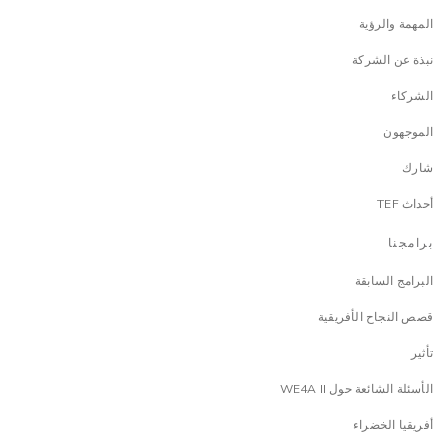
المهمة والرؤية
نبذة عن الشركة
الشركاء
الموجهون
شارك
أحداث TEF
برامجنا
البرامج السابقة
قصص النجاح الأفريقية
تأثير
الأسئلة الشائعة حول WE4A II
أفريقيا الخضراء