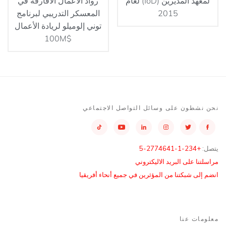
لمعهد المديرين (IoD) لعام
رواد الأعمال الأفارقة في
2015
المعسكر التدريبي لبرنامج
توني إلوميلو لريادة الأعمال
$100M
نحن نشطون على وسائل التواصل الاجتماعي
يتصل:
+234-1-2774641-5
مراسلتنا على البريد الاليكتروني
انضم إلى شبكتنا من المؤثرين في جميع أنحاء أفريقيا
معلومات عنا