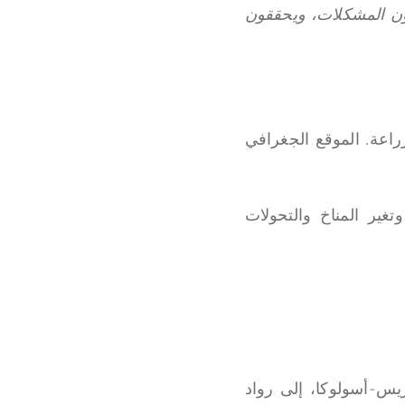
ون المشكلات، ويحققون
راعة. الموقع الجغرافي
، في الوقت الذي تمر فيه القارة بعصر يتسم بالذكاء الاصطناعي (AI) وتغير المناخ والتحولات
ريس-أسولوكا، إلى رواد