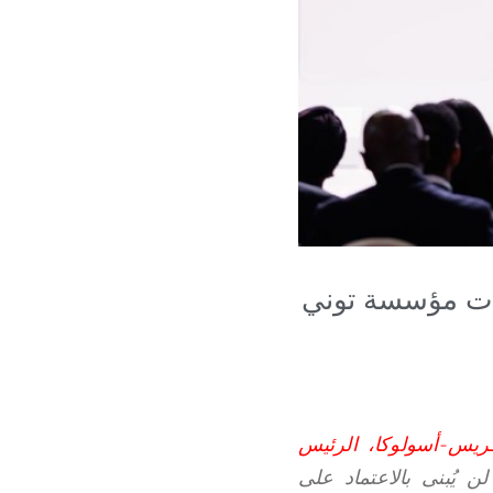
ا تؤتي رهانات مؤسسة توني
ريس-أسولوكا، الرئيس
 يُبنى بالاعتماد على