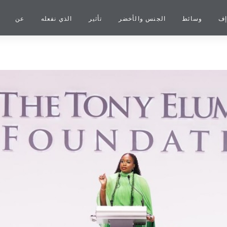
إف
وسائط
الجنس والأخضر
تأثير
الذي نفعله
عن