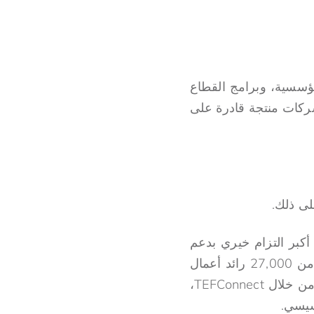
لمؤسسية، وبرامج القطاع
 شركات منتجة قادرة على
لى ذلك.
 أكبر التزام خيري بدعم
ريادة الأعمال في القارة الأفريقية. واليوم، قامت مؤسسة توني إلوميلو بتمكين أكثر من 27,000 رائد أعمال
في جميع البلدان الأفريقية البالغ عددها 54 بلداً، ودربت أكثر من 2.5 مليون أفريقي من خلال TEFConnect،