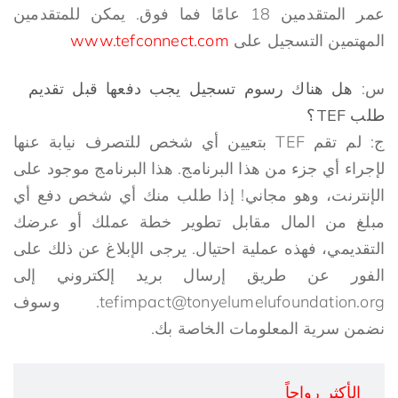
عمر المتقدمين 18 عامًا فما فوق. يمكن للمتقدمين
المهتمين التسجيل على
www.tefconnect.com
س:
هل هناك رسوم تسجيل يجب دفعها قبل تقديم
طلب TEF؟
ج: لم تقم TEF بتعيين أي شخص للتصرف نيابة عنها
لإجراء أي جزء من هذا البرنامج. هذا البرنامج موجود على
الإنترنت، وهو مجاني! إذا طلب منك أي شخص دفع أي
مبلغ من المال مقابل تطوير خطة عملك أو عرضك
التقديمي، فهذه عملية احتيال. يرجى الإبلاغ عن ذلك على
الفور عن طريق إرسال بريد إلكتروني إلى
tefimpact@tonyelumelufoundation.org. وسوف
نضمن سرية المعلومات الخاصة بك.
الأكثر رواجاً