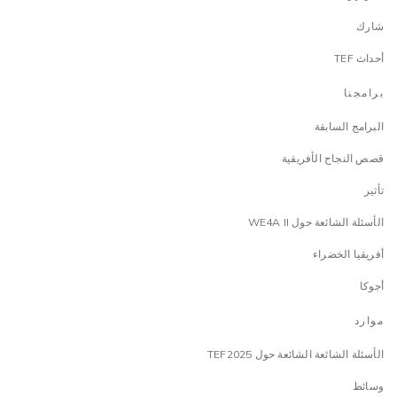
شارك
أحداث TEF
برامجنا
البرامج السابقة
قصص النجاح الأفريقية
تأثير
الأسئلة الشائعة حول WE4A II
أفريقيا الخضراء
أجوكا
موارد
الأسئلة الشائعة الشائعة حول TEF2025
وسائط