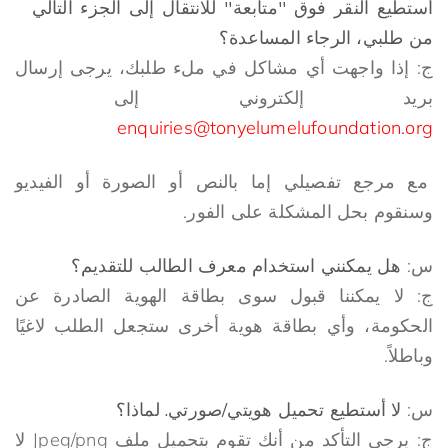
أستطيع النقر فوق ''متابعة'' للانتقال إلى الجزء التالي
من طلبي، الرجاء المساعدة؟
ج: إذا واجهت أي مشاكل في ملء طلبك، يرجى إرسال
بريد إلكتروني إلى
enquiries@tonyelumelufoundation.org
مع مرجع تفصيلي إما بالنص أو الصورة أو الفيديو
وسنقوم بحل المشكلة على الفور.
س:
هل يمكنني استخدام معرف الطالب للتقديم؟
ج: لا يمكننا قبول سوى بطاقة الهوية الصادرة عن
الحكومة، وأي بطاقة هوية أخرى ستجعل الطلب لاغيًا
وباطلاً.
س:
لا أستطيع تحميل هويتي/صورتي. لماذا؟
ج: يرجى التأكد من أنك تقوم بتحميل ملف Jpeg/png لا