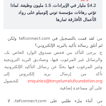
$4.2 مليار في الإيرادات. 1.5 مليون وظيفة. لماذا
تؤتي رهانات مؤسسة توني إلوميلو على رواد
الأعمال الأفارقة ثمارها
س:
لقد قمت بالتسجيل في tefconnect.com ولكن
لم أتلق رسالة تأكيد بالبريد الإلكتروني؟
ج: يرجى التأكد من فحص صندوق الوارد الخاص بك،
والرسائل غير المرغوب فيها، وصناديق البريد الترويجية
وغير المرغوب فيها بحثًا عن رسائل التأكيد الإلكترونية.
تأكد من إرسال بريد إلكتروني إلى
enquiries@tonyelumelufoundation.org
للحصول
على أي مساعدة إضافية.
س:
أثناء ملء طلبي على tefconnect.com، لا