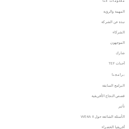
معلومات عنا
المهمة والرؤية
نبذة عن الشركة
الشركاء
الموجهون
شارك
أحداث TEF
برامجنا
البرامج السابقة
قصص النجاح الأفريقية
تأثير
الأسئلة الشائعة حول WE4A II
أفريقيا الخضراء