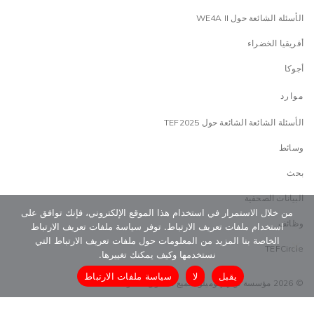
الأسئلة الشائعة حول WE4A II
أفريقيا الخضراء
أجوكا
موارد
الأسئلة الشائعة الشائعة حول TEF2025
وسائط
بحث
البيانات الصحفية
من خلال الاستمرار في استخدام هذا الموقع الإلكتروني، فإنك توافق على
وظائف
استخدام ملفات تعريف الارتباط. توفر سياسة ملفات تعريف الارتباط
الخاصة بنا المزيد من المعلومات حول ملفات تعريف الارتباط التي
TEFCircle
نستخدمها وكيف يمكنك تغييرها.
يقبل
لا
سياسة ملفات الارتباط
© 2026 مؤسسة توني إلوميلو. جميع الحقوق محفوظة
البنود و الظروف
سياسة الحماية
سياسة الخصوصية