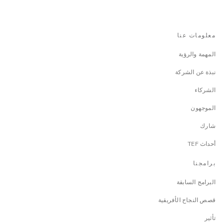
معلومات عنا
المهمة والرؤية
نبذة عن الشركة
الشركاء
الموجهون
شارك
أحداث TEF
برامجنا
البرامج السابقة
قصص النجاح الأفريقية
تأثير