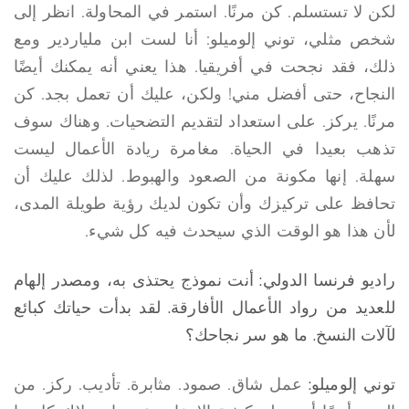
لكن لا تستسلم. كن مرنًا. استمر في المحاولة. انظر إلى
شخص مثلي، توني إلوميلو: أنا لست ابن ملياردير ومع
ذلك، فقد نجحت في أفريقيا. هذا يعني أنه يمكنك أيضًا
النجاح، حتى أفضل مني! ولكن، عليك أن تعمل بجد. كن
مرنًا. يركز. على استعداد لتقديم التضحيات. وهناك سوف
تذهب بعيدا في الحياة. مغامرة ريادة الأعمال ليست
سهلة. إنها مكونة من الصعود والهبوط. لذلك عليك أن
تحافظ على تركيزك وأن تكون لديك رؤية طويلة المدى،
لأن هذا هو الوقت الذي سيحدث فيه كل شيء.
راديو فرنسا الدولي: أنت نموذج يحتذى به، ومصدر إلهام
للعديد من رواد الأعمال الأفارقة. لقد بدأت حياتك كبائع
لآلات النسخ. ما هو سر نجاحك؟
توني إلوميلو:
عمل شاق. صمود. مثابرة. تأديب. ركز. من