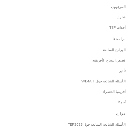
الموجهون
شارك
أحداث TEF
برامجنا
البرامج السابقة
قصص النجاح الأفريقية
تأثير
الأسئلة الشائعة حول WE4A II
أفريقيا الخضراء
أجوكا
موارد
الأسئلة الشائعة الشائعة حول TEF2025