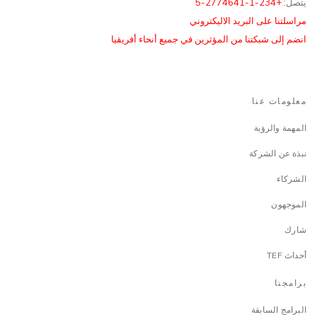
يتصل:
+234-1-2774641-5
مراسلتنا على البريد الاليكتروني
انضم إلى شبكتنا من المؤثرين في جميع أنحاء أفريقيا
معلومات عنا
المهمة والرؤية
نبذة عن الشركة
الشركاء
الموجهون
شارك
أحداث TEF
برامجنا
البرامج السابقة