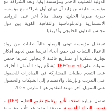
الدولية للصليب الأحمر ومؤسسة إيكيا. وتعد الشراكة مع
مؤسسة خليفة بن زايد آل نهيان أول شراكة مع مؤسسة
خيرية مقرها الخليج، وتمثل مثالاً آخر على الروابط
الاستثمارية والدبلوماسية والثقافية القوية بين دول
مجلس التعاون الخليجي وأفريقيا.
تستقبل مؤسسة توني إلوميلو حالياً طلبات من رواد
الأعمال الشباب في جميع أنحاء أفريقيا ممن لديهم أفكار
تجارية مبتكرة أو مشاريع قائمة لا يتجاوز عمرها خمس
سنوات على
TEFConnect
. يُشجَّع رواد الأعمال الأفارقة
على التقدم بطلبات للمشاركة في المبادرات للحصول
على التدريب والإرشاد والانضمام إلى الشبكات والحصول
على التمويل. آخر موعد للتقديم هو 1 مارس 2025.
تفضل بزيارة
صفحة تأثير برنامج تقييم التعليم (TEF)
و
قصص النجاح الأفريقية
لمعرفة المزيد عن تأثير مؤسسة