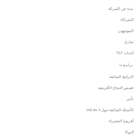
نبذة عن الشركة
الشركاء
الموجهون
شارك
أحداث TEF
برامجنا
البرامج السابقة
قصص النجاح الأفريقية
تأثير
الأسئلة الشائعة حول WE4A II
أفريقيا الخضراء
أجوكا