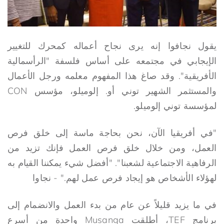
يقول نجافوا إنه يرى نجاح أعماله كمحرك للتغيير
الإيجابي في مجتمعه على أساس فلسفة "الرأسمالية
الأفريقية". وقد صاغ هذا المفهوم معلمه ورجل الأعمال
والمستثمر الشهير توني أو. إلوميلو، مؤسس CON
لمؤسسة توني إلوميلو.
"في أفريقيا الآن، نحن بحاجة ماسة إلى خلق فرص
العمل، ومن خلال خلق فرص العمل فإنك تزيد من
الرفاهية الاجتماعية لشعبنا". "أفضل شيء يمكننا القيام به
لهؤلاء الأشخاص هو إيجاد فرص عمل لهم." - نجاوا
في ما يزيد قليلاً عن عام من بدء العمل والانضمام إلى
برنامج TEF، أطلقت Musanga واحدة من أسرع