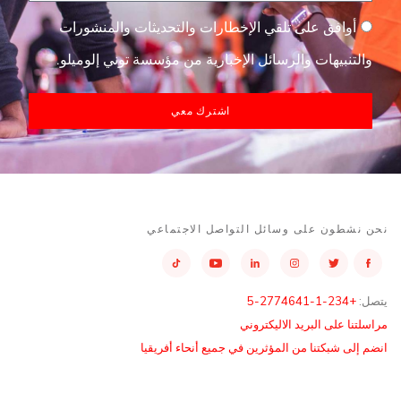
أوافق على تلقي الإخطارات والتحديثات والمنشورات
والتنبيهات والرسائل الإخبارية من مؤسسة توني إلوميلو.
اشترك معي
نحن نشطون على وسائل التواصل الاجتماعي
يتصل:
+234-1-2774641-5
مراسلتنا على البريد الاليكتروني
انضم إلى شبكتنا من المؤثرين في جميع أنحاء أفريقيا