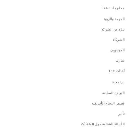
معلومات عنا
المهمة والرؤية
نبذة عن الشركة
الشركاء
الموجهون
شارك
أحداث TEF
برامجنا
البرامج السابقة
قصص النجاح الأفريقية
تأثير
الأسئلة الشائعة حول WE4A II