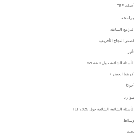
أحداث TEF
برامجنا
البرامج السابقة
قصص النجاح الأفريقية
تأثير
الأسئلة الشائعة حول WE4A II
أفريقيا الخضراء
أجوكا
موارد
الأسئلة الشائعة الشائعة حول TEF2025
وسائط
بحث