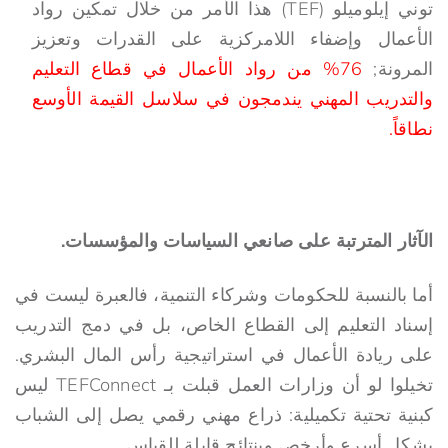
توني إيلوميلو (TEF) هذا الأمر من خلال تمكين رواد
الأعمال وإضفاء اللامركزية على القدرات وتعزيز
المرونة;
76% من رواد الأعمال في قطاع التعليم
والتدريب المهني يندمجون في سلاسل القيمة الأوسع
نطاقاً.
الآثار المترتبة على صانعي السياسات والمؤسسات.
أما بالنسبة للحكومات وشركاء التنمية، فالعبرة ليست في
إسناد التعليم إلى القطاع الخاص، بل في دمج التدريب
على ريادة الأعمال في استراتيجية رأس المال البشري.
تخيلوا لو أن وزارات العمل قبلت بـ TEFConnect ليس
كبنية تحتية تكميلية: ذراع مهني رقمي يصل إلى الشباب
بشكل أسرع وأرخص وبنتائج قابلة للقياس.