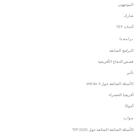
الموجهون
شارك
أحداث TEF
برامجنا
البرامج السابقة
قصص النجاح الأفريقية
تأثير
الأسئلة الشائعة حول WE4A II
أفريقيا الخضراء
أجوكا
موارد
الأسئلة الشائعة الشائعة حول TEF2025