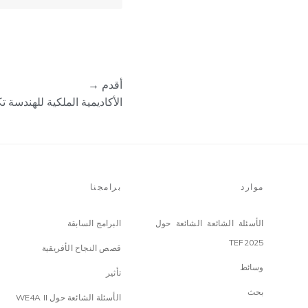
أقدم →
الأكاديمية الملكية للهندسة ت
موارد
برامجنا
الأسئلة الشائعة الشائعة حول
البرامج السابقة
TEF2025
قصص النجاح الأفريقية
وسائط
تأثير
بحث
الأسئلة الشائعة حول WE4A II