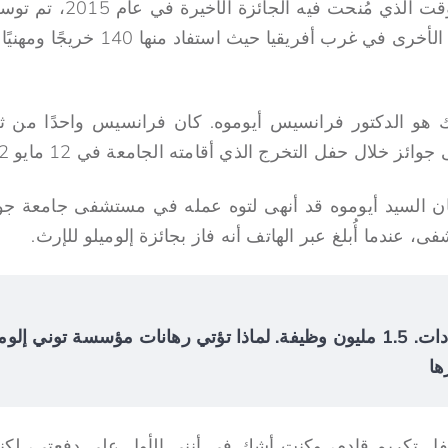
كل الصعاب. وبحلول الوقت ال
 هو الدكتور فرانسيس أيوموه. كان فرانسيس واحدًا من ث
 خلال حفل التخرج الذي أقامته الجامعة في 12 مايو 2012.
هر مايو 2012، كان السيد أيوموه قد أنهى لتوه عمله في مستشفى جام
 عندما أُبلغ عبر الهاتف أنه فاز بجائزة إلوميلو للإرث.
$4.2 مليار في الإيرادات. 1.5 مليون وظيفة. لماذا تؤتي رهانات مؤسسة توني
ها
 تكريم قادم، وكنت أشك في أنني الأول على دفعتي، لكن