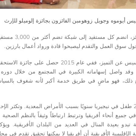
سيس أيوموه وجويل زوهومبن الفائزون بجائزة إلوميلو للإرث
ول سوق العمل والتقدم ليصبحوا قادة ورواد أعمال بارزين.
ومع ذلك لم يتوانَ فرانسيس عن التميز، ففي عام 2015
، وقد واصل إسهاماته الكبيرة في المجتمع من خلال دور
مع ذلك، فهو ماضٍ في طريق خدمة أكبر لأنه شغوف بالسي
يموت أكثر من 200,000 طفل في نيجيريا سنويًا بسبب الأمراض المعدية. وتكثر
في جميع أنحاء أفريقيا وترتبط ارتباطاً وثيقاً بالنظم الصحية 
 تبدو بعيدة المنال في العديد من البلدان الأفريقية. وي
 الإقليمية الأفريقية أن أفريقيا لا يمكنها تحقيق تقدم في مج