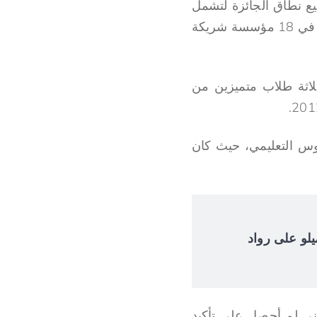
ذي مُنحت فيه الجائزة الأخيرة في عام 2015، تم توسيع نطاق الجائزة لتشمل
مؤسسات التعليم العالي الأخرى في غرب أفريقيا حيث استفاد منها 140 خريجًا ومهنيًا في 18 مؤسسة شريكة
لاثة طلاب متميزين من
عة جوس التعليمي، حيث كان
 إلوميلو على رواد
ني لم أحصل على تأكيد