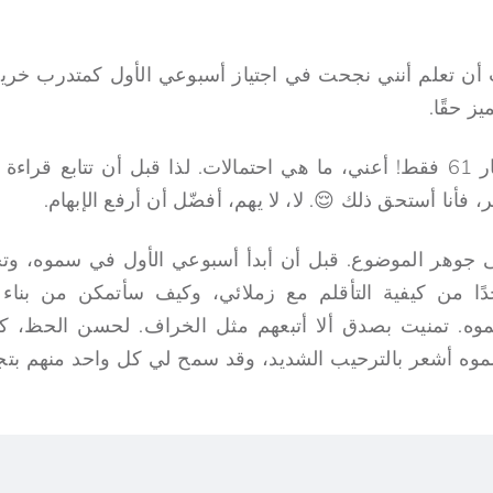
ز حقًا.
18000 متقدم وتم اختيار 61 فقط! أعني، ما هي احتمالات. لذا قبل أن تتا
 فأنا أستحق ذلك 😌. لا، لا يهم، أفضّل أن أرفع الإبهام.
لى جوهر الموضوع. قبل أن أبدأ أسبوعي الأول في سموه، وت
جدًا من كيفية التأقلم مع زملائي، وكيف سأتمكن من بن
وه. تمنيت بصدق ألا أتبعهم مثل الخراف. لحسن الحظ، كا
ه أشعر بالترحيب الشديد، وقد سمح لي كل واحد منهم بتجر