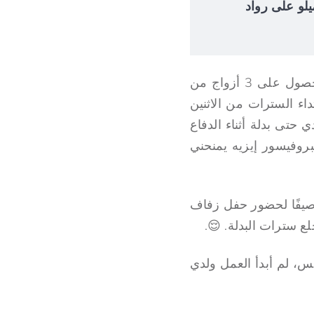
 إلوميلو على رواد
بدأ يومي الأول باختبار كوفيد، وبعد أن أجريت اختباري، ذهبت إلى سوق بالوغون للحصول على 3 أزواج من
ء السترات من الاثنين
ي حتى بدلة أثناء الدفاع
 الذي جعل البروفيسور إيزيه يمنحني
دما كنت وصيفًا لحضور حفل زفاف
 سترات البدلة. 😌.
 بدل خزانة الملابس، لم أبدأ العمل ولدي