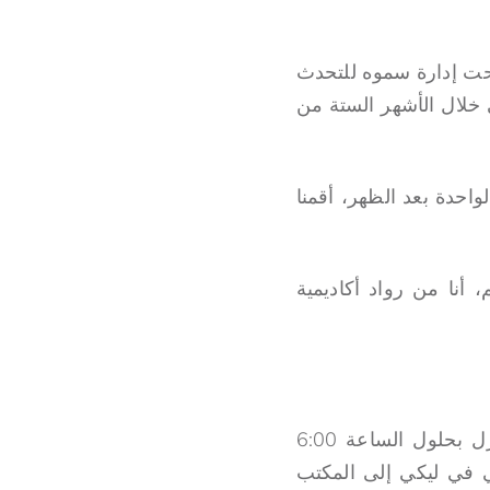
حت إدارة سموه للتحدث
 خلال الأشهر الستة من
لوميلو، CON. في حوالي الساعة الواحدة بعد الظهر، أقمنا
أنا من رواد أكاديمية
في اليوم التالي، بدأت الدروس بجدية في تمام الساعة الثامنة صباحًا. غادرت المنزل بحلول الساعة 6:00
ي في ليكي إلى المكتب