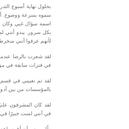
بحلول نهاية أسبوع الت
سموه بسرعة ووضوح. أحا
اسمه سؤال غبي وكان لدي
بكل سرور. يبدو أنني ل
لأنهم عرفوا أنني منخرط 
في فترات سابقة في مؤسس
بالمؤسسات من بين أدوا
لقد كان المشرفون عليّ 
في أنني لست خبيرًا في و
طُلب مني أن أقوم بإعد