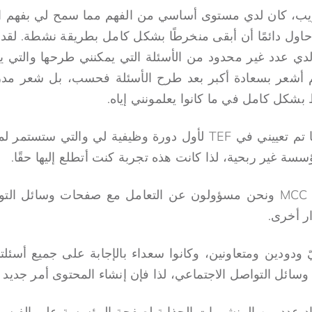
دريب، كان لدي مستوى أساسي من الفهم مما سمح لي بفهم الت
ول دائمًا أن أبقى منخرطًا بشكل كامل بطريقة نشطة. لقد 
 عدد غير محدود من الأسئلة التي يمكنني طرحها والتي يجي
م أشعر بسعادة أكبر بعد طرح الأسئلة فحسب، بل شعر مدرسو
بشكل كامل في ما كانوا يعلمونني إياه.
ة غير ربحية، لذا كانت هذه تجربة كنت أتطلع إليها حقًا.
لقد تم تعييني في قسم MCC ونحن مسؤولون عن التعامل مع صفحات وسائ
ر أخرى.
ودودين ومتعاونين، وكانوا سعداء بالإجابة على جميع أسئلتي،
سائل التواصل الاجتماعي، لذا فإن إنشاء المحتوى أمر جديد ب
اد عدد من المنشورات الجذابة لصفحة المؤسسة على الفيسب