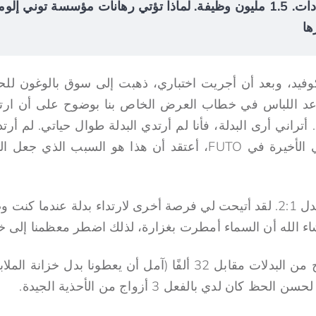
$4.2 مليار في الإيرادات. 1.5 مليون وظيفة. لماذا تؤتي رهانات مؤسسة توني
ها
د اللباس في خطاب العرض الخاص بنا بوضوح على أن ارتدا
 أتراني أرى البدلة، فأنا لم أرتدي البدلة طوال حياتي. لم أرتد
عن مشروعي في سنتي الأخيرة في FUTO، أعتقد أن هذا هو السبب
شا، ما زلت تخرجت بمعدل 2:1. لقد أتيحت لي فرصة أخرى لارتداء بدلة عن
 الله أن السماء أمطرت بغزارة، لذلك اضطر معظمنا إلى خلع
لقد حصلت على 3 أزواج من البدلات مقابل 32 ألفًا (آمل أن يعطونا
كان لدي بالفعل 3 أزواج من الأحذية الجيدة.