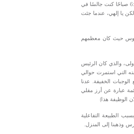
حوالي 40 دقيقة، مع حركة مرور صغيرة صغيرة في الصباح الباكر. بحلول الساعة 6:42 صباحًا كنت جالسًا في
 لكن يا إلهي، عندما جئت
 لاغوس حيث كان معظمهم
ووصل مُيسِّر الدورة الأولى، والذي كان الرئيس
سته التي استمرت حوالي
لوجبات الخفيفة. عدنا
ائمة عبارة عن أرز مقلي
بسبب الطبيعة التفاعلية
س وذهبنا إلى المنزل.