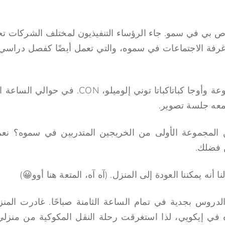
خاص بي في سمو. جاء الرؤساء التنفيذيون لمختلف الشركات ت
(غرفة الاجتماعات في سموه، والتي تعمل أيضًا كفصل دراسي
كما خاطبنا رئيس المجموعة وأوجا كباتاكباتا توني إ
معه جلسة تصوير.
لمجموعة الأولى من الخريجين المتدربين في سموه؟ نعم، 
ن فضلك.
 أنه يمكننا العودة إلى المنزل. (آه آه، المتعة هنا أوو😀)
 في إيكويي، لذا استغرقت رحلة النقل المكوكية من منزل