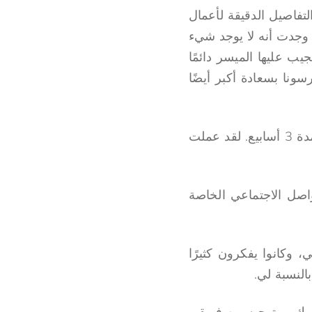
فاصيل الدقيقة لأعمال
وجدت أنه لا يوجد شيء
ب عليها الميسر دائمًا
نا بسعادة أكبر أيضًا
لقد شعرت بالرضا عندما تم تعييني في TEF لأول دورة وظيفية لي والتي ستستمر لمدة 3 أسابيع. لقد عملت
ل التواصل الاجتماعي الخاصة
 وكانوا يفكرون كثيرًا
النسبة لي.
وك، وبتوجيه من فريقي