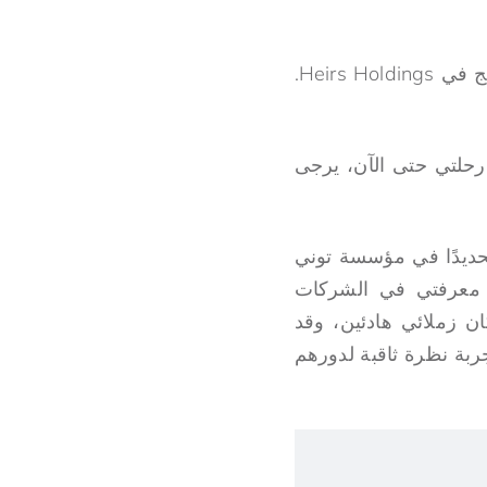
إذا كنت تقرأ هذا، فيجب أن تعلم أنني نجحت في اجتياز أسبوعي الأول كمتدرب خريج في Heirs Holdings.
بع قراءة رحلتي حتى الآن، يرجى
حديدًا في مؤسسة توني
اء معرفتي في الشركات
ن زملائي هادئين، وقد
بة نظرة ثاقبة لدورهم