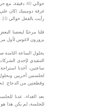
غرفة دومينيك (كان علي أن
رأيت بالفعل حوالي 20 شخصًا جالسين (كانوا ينامون في المكتب اليوم السابق؟)
قلنا مرحبًا لبعضنا الب
يزورون لاغوس لأول مرة
التنفيذي لإحدى الشركات
ساعتين، أخذنا استراحة
لجلستين أخريين وبحلول ا
وقطعتين من الدجاج. (تحية كبيرة لـ hotnigerianjobs لموافقتهم على
بعد الغداء، عدنا للجلسة
للجلسة، لم يكن هذا هو ا