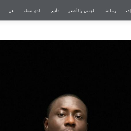
إف
وسائط
الجنس والأخضر
تأثير
الذي نفعله
عن