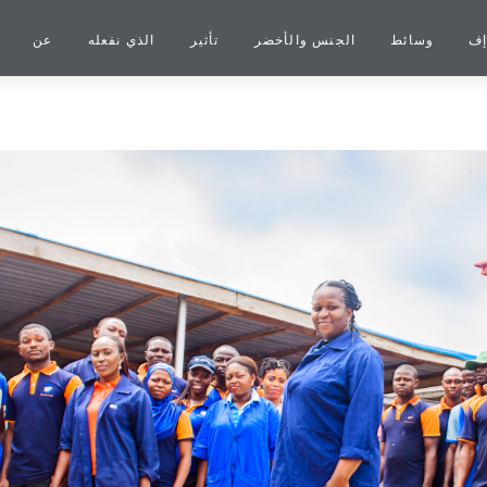
إف
وسائط
الجنس والأخضر
تأثير
الذي نفعله
عن