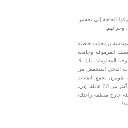
دركوا الحاجة إلى تحسين
، وجرأتهم.
لرئيس التنفيذي لشركة Wecyclers، هذا الأمر. مهندسة برمجيات حاصلة
يسك المرموقة وجامعة
ا المعلومات تلك. لا.
ذات الدخل المنخفض من
، يستحق Wecyclers أكثر من 10.000 أسرة، حيث يقومون بجمع النفايات
القابلة لإعادة التدوير ومعالجتها وبيعها، وتوفير فرص العمل لأكثر من 80 شخصًا - أي أكثر من 80 عائلة، إذن،
ئه خارج منطقة راحتك،
د!