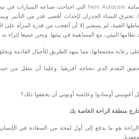
من شركة الميكانيكا النسائية Neni Autocare التي اجتاحت صناعة ا
 تخترق النساء الجدران لإحداث أقصى قدر من التأثير. وبين
وأنماطها الغنية، لم يسعني إلا أن أتعجب من قدرة المرأة على 
د نظامها البيئي، مع المساهمة في بيئتها. ونحن جميعا إثراء به.
لى رعاية مجتمعاتها، مما يمهد الطريق للأجيال القادمة ويخلق 
حقيق التقدم الذي تحتاجه أفريقيا. وعلينا أن ننتقل من ح
 أغبونيني أوسادوا وعائشة أوبوبي أن يحققوا ذلك؟
راحة هو ما يدفع إلى أول لمحة من السعادة في الإنسان، 
وجهدنا.