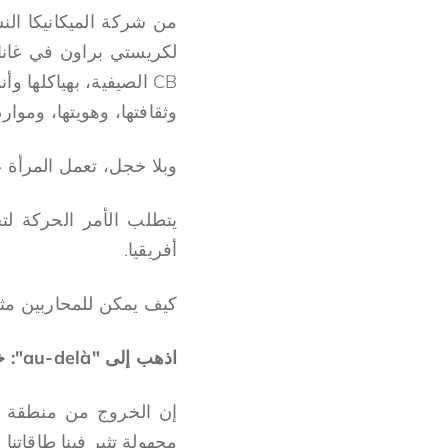
لكريستي براون في غانا،
CB الصيفية، بهياكلها 
وثقافتها، وهويتها، وموار
وبلا خجل، تعمل المرأة ع
يتطلب الأمر الحركة لت
أفريقيا.
كيف يمكن للمحاربين مثل
اذهب إلى "au-delà": خارج منطقة الراحة الخاصة بك
إن الخروج من منطقة ال
مجهولة تثير فينا طاقاتنا 