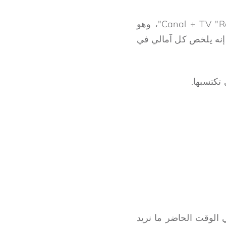
«حتى لا يروي أحد غيرنا قصتنا». هذا الاقتباس من إيلي أسو، مقدم برنامج Canal + TV "Reussite"، وهو
. إنه يلخص كل آمالي في
تكتسبها.
 الوقت الحاضر ما نريد