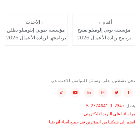
أقدم →
← الأحدث
مؤسسة توني إلوميلو تفتتح
مؤسسة طوني إيلوميلو تطلق
برنامج ريادة الأعمال 2026
برنامجها لريادة الأعمال 2026
نحن نشطون على وسائل التواصل الاجتماعي
يتصل:
+234-1-2774641-5
مراسلتنا على البريد الاليكتروني
انضم إلى شبكتنا من المؤثرين في جميع أنحاء أفريقيا