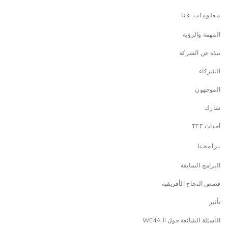
معلومات عنا
المهمة والرؤية
نبذة عن الشركة
الشركاء
الموجهون
شارك
أحداث TEF
برامجنا
البرامج السابقة
قصص النجاح الأفريقية
تأثير
الأسئلة الشائعة حول WE4A II