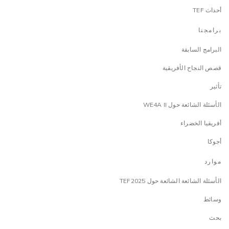
أحداث TEF
برامجنا
البرامج السابقة
قصص النجاح الأفريقية
تأثير
الأسئلة الشائعة حول WE4A II
أفريقيا الخضراء
أجوكا
موارد
الأسئلة الشائعة الشائعة حول TEF2025
وسائط
بحث