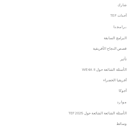
شارك
أحداث TEF
برامجنا
البرامج السابقة
قصص النجاح الأفريقية
تأثير
الأسئلة الشائعة حول WE4A II
أفريقيا الخضراء
أجوكا
موارد
الأسئلة الشائعة الشائعة حول TEF2025
وسائط