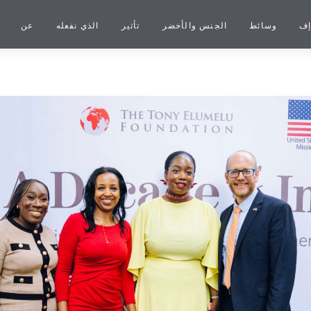
إف
وسائط
الجنس والأخضر
تأثير
الذي نفعله
عن