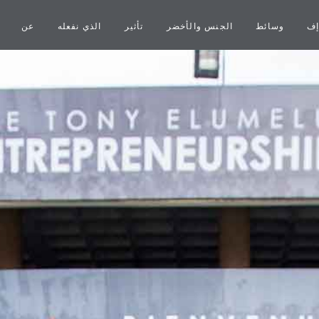
إف
وسائط
الجنس والأخضر
تأثير
الذي نفعله
عن