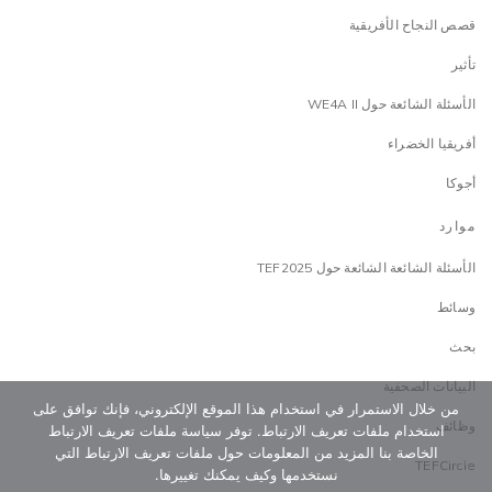
قصص النجاح الأفريقية
تأثير
الأسئلة الشائعة حول WE4A II
أفريقيا الخضراء
أجوكا
موارد
الأسئلة الشائعة الشائعة حول TEF2025
وسائط
بحث
البيانات الصحفية
من خلال الاستمرار في استخدام هذا الموقع الإلكتروني، فإنك توافق على
وظائف
استخدام ملفات تعريف الارتباط. توفر سياسة ملفات تعريف الارتباط
الخاصة بنا المزيد من المعلومات حول ملفات تعريف الارتباط التي
TEFCircle
نستخدمها وكيف يمكنك تغييرها.