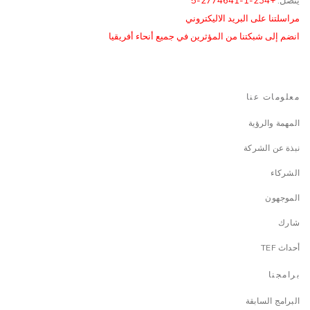
يتصل:
+234-1-2774641-5
مراسلتنا على البريد الاليكتروني
انضم إلى شبكتنا من المؤثرين في جميع أنحاء أفريقيا
معلومات عنا
المهمة والرؤية
نبذة عن الشركة
الشركاء
الموجهون
شارك
أحداث TEF
برامجنا
البرامج السابقة