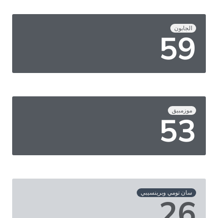
الجابون
75
موزمبيق
68
سان تومي وبرينسيبي
33