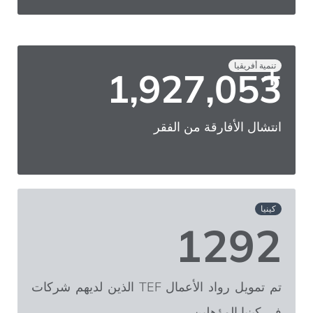
+
تنمية أفريقيا
2,000,000
انتشال الأفارقة من الفقر
كينيا
1292
تم تمويل رواد الأعمال TEF الذين لديهم شركات
في كينيا المؤهلين