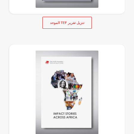
تنزيل تقرير TEF الموحد