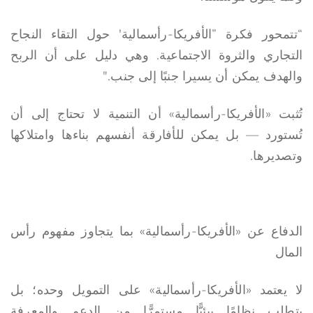
“تتمحور فكرة ”الأفريكا-رأسمالية' حول التقاء النجاح
التجاري والثروة الاجتماعية. وهي دليل على أن الربح
والهدف يمكن أن يسيرا جنبًا إلى جنب."
تُثبت «الأفريكا-رأسمالية» أن التنمية لا تحتاج إلى أن
تُستورد — بل يمكن للأفارقة أنفسهم بناءها وامتلاكها
وتصديرها.
الدفاع عن «الأفريكا-رأسمالية» بما يتجاوز مفهوم رأس
المال
لا يعتمد «الأفريكا-رأسمالية» على التمويل وحده؛ بل
يتطلب نظامًا بيئيًّا مستمرًّا من الدعم والمعرفة