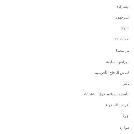
الشركاء
الموجهون
شارك
أحداث TEF
برامجنا
البرامج السابقة
قصص النجاح الأفريقية
تأثير
الأسئلة الشائعة حول WE4A II
أفريقيا الخضراء
أجوكا
موارد