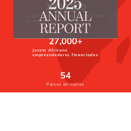
2,500,000
Jovens africanos capacitados com
acesso ao treinamento
27,000
+
Jovem Africano
empreendedores financiados
54
Países africanos