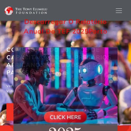
Descarregar O Relatório
Anual Do TEF 2025
Porto
COMEMORANDO 16 ANOS DE
CAPACITAÇÃO DE EMPRESÁRIOS
AFRICANOS EM TODOS OS 54
PAÍSES AFRICANOS
Ver o TEF 2024
Vídeo comercial de TV