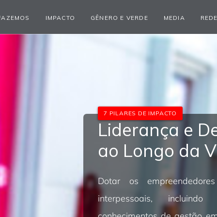
FAZEMOS
IMPACTO
GÊNERO E VERDE
MEDIA
REDE
7 PILARES DE IMPACTO
Liderança e D
ao Longo da V
Dotar os empreendedores
interpessoais, incluind
conhecimentos de gestão emp