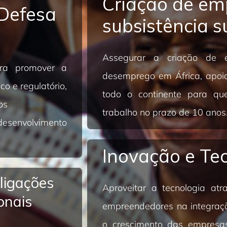
Criação de em
 Defesa
subsistência s
Assegurar a criação de 
ara promover a
desemprego em África, apo
co e regulatório,
todo o continente para qu
os
trabalho no prazo de 10 anos
esenvolvimento
Inovação e Te
 ligações
Aproveitar a tecnologia at
onais
empreendedores na integraçã
o crescimento das empresa