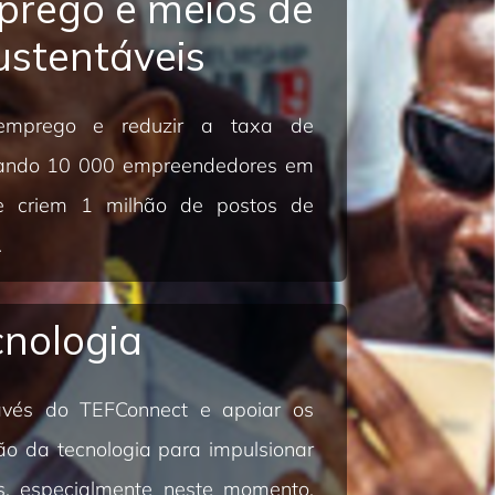
prego e meios de
ustentáveis
emprego e reduzir a taxa de
iando 10 000 empreendedores em
e criem 1 milhão de postos de
.
cnologia
ravés do TEFConnect e apoiar os
o da tecnologia para impulsionar
s, especialmente neste momento,