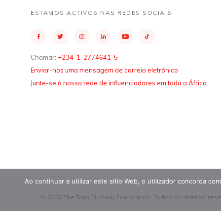
ESTAMOS ACTIVOS NAS REDES SOCIAIS
Chamar:
+234-1-2774641-5
Enviar-nos uma mensagem de correio eletrónico
Junte-se à nossa rede de influenciadores em toda a África
Ao continuar a utilizar este sítio Web, o utilizador concorda c
© 2026 The Tony Elumelu Foundation. Todos os direitos res