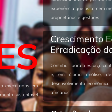
experiência que os tornem m
proprietários e gestores
Crescimento E
ES
Erradicação d
Contribuir para o esforço con
e, em última análise, d
desenvolvimento económico
são executados em
africanos.
imento sustentável