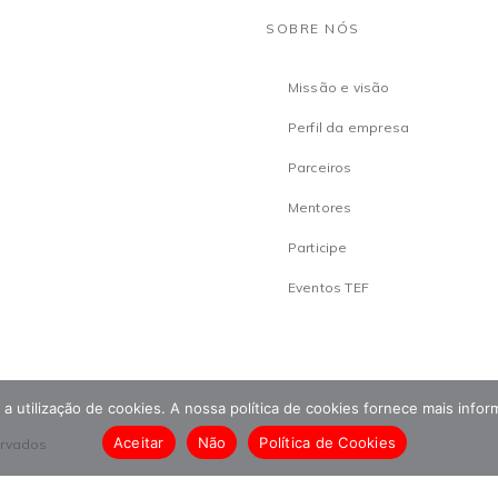
SOBRE NÓS
Missão e visão
Perfil da empresa
Parceiros
Mentores
Participe
Eventos TEF
om a utilização de cookies. A nossa política de cookies fornece mais inf
Aceitar
Não
Política de Cookies
ervados