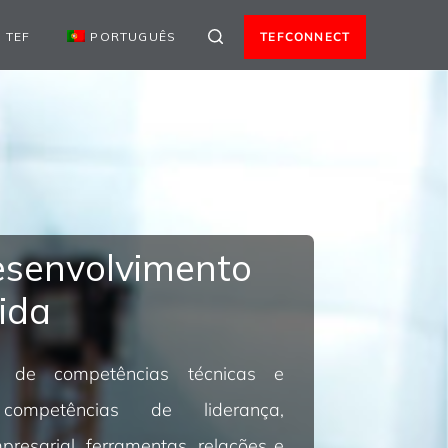
 TEF
PORTUGUÊS
TEFCONNECT
esenvolvimento
ida
 de competências técnicas e
o competências de liderança,
resarial, ferramentas, relações e