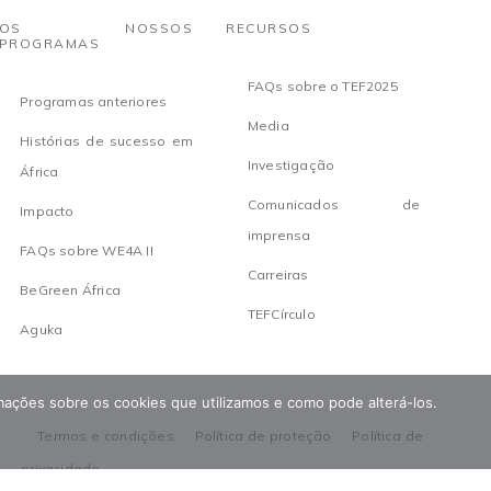
OS NOSSOS
RECURSOS
PROGRAMAS
FAQs sobre o TEF2025
Programas anteriores
Media
Histórias de sucesso em
Investigação
África
Comunicados de
Impacto
imprensa
FAQs sobre WE4A II
Carreiras
BeGreen África
TEFCírculo
Aguka
ormações sobre os cookies que utilizamos e como pode alterá-los.
Termos e condições
Política de proteção
Política de
privacidade