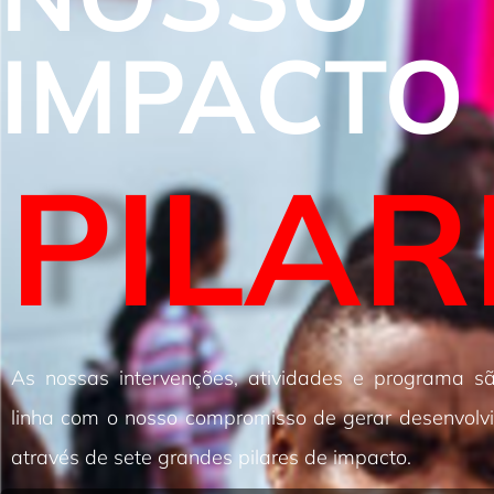
IMPACTO
PILAR
As nossas intervenções, atividades e programa 
linha com o nosso compromisso de gerar desenvolv
através de sete grandes pilares de impacto.