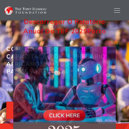
Descarregar O Relatório
Anual Do TEF 2025
Porto
COMEMORANDO 16 ANOS DE
CAPACITAÇÃO DE EMPRESÁRIOS
AFRICANOS EM TODOS OS 54
PAÍSES AFRICANOS
Ver o TEF 2024
Vídeo comercial de TV