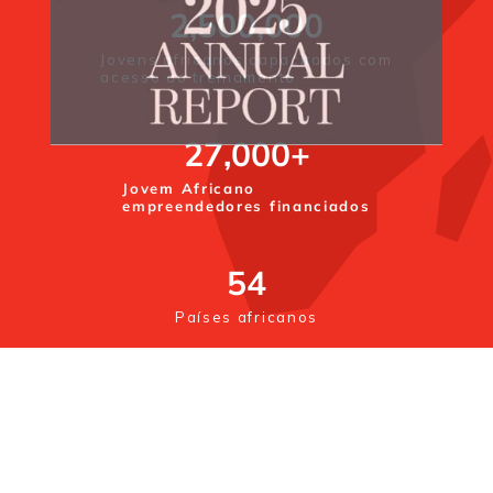
2,500,000
Jovens africanos capacitados com
acesso ao treinamento
27,000
+
Jovem Africano
empreendedores financiados
54
Países africanos