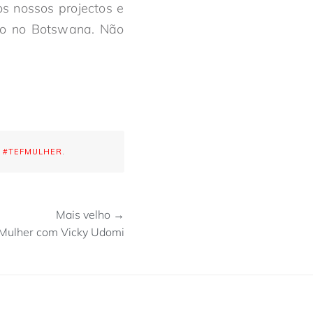
s nossos projectos e
ção no Botswana. Não
O
#TEFMULHER
.
Mais velho →
a Mulher com Vicky Udomi