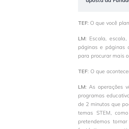
aposta da Fundaç
TEF:
O que você plan
LM:
Escala, escala
páginas e páginas d
para procurar mais o
TEF
: O que acontece
LM:
As operações v
programas educativos
de 2 minutos que po
temas STEM, como a
pretendemos tornar 