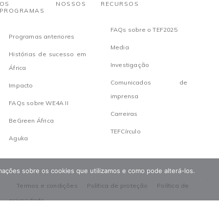
OS NOSSOS
RECURSOS
PROGRAMAS
FAQs sobre o TEF2025
Programas anteriores
Media
Histórias de sucesso em
Investigação
África
Comunicados de
Impacto
imprensa
FAQs sobre WE4A II
Carreiras
BeGreen África
TEFCírculo
Aguka
ormações sobre os cookies que utilizamos e como pode alterá-los.
Termos e condições
Política de proteção
Política de
privacidade