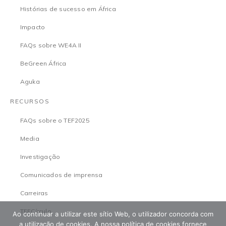
Histórias de sucesso em África
Impacto
FAQs sobre WE4A II
BeGreen África
Aguka
RECURSOS
FAQs sobre o TEF2025
Media
Investigação
Comunicados de imprensa
Carreiras
TEFCírculo
Ao continuar a utilizar este sítio Web, o utilizador concorda com
a utilização de cookies. A nossa política de cookies fornece